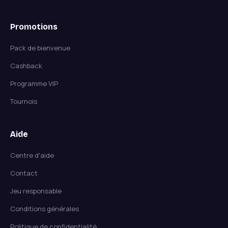
Promotions
Pack de bienvenue
Cashback
Programme VIP
Tournois
Aide
Centre d'aide
Contact
Jeu responsable
Conditions générales
Politique de confidentialité