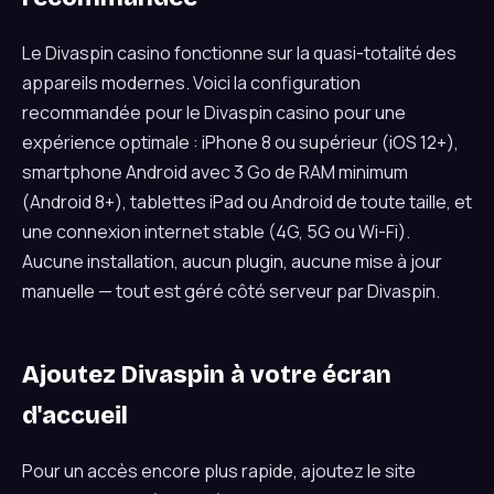
Le Divaspin casino fonctionne sur la quasi-totalité des
appareils modernes. Voici la configuration
recommandée pour le Divaspin casino pour une
expérience optimale : iPhone 8 ou supérieur (iOS 12+),
smartphone Android avec 3 Go de RAM minimum
(Android 8+), tablettes iPad ou Android de toute taille, et
une connexion internet stable (4G, 5G ou Wi-Fi).
Aucune installation, aucun plugin, aucune mise à jour
manuelle — tout est géré côté serveur par Divaspin.
Ajoutez Divaspin à votre écran
d'accueil
Pour un accès encore plus rapide, ajoutez le site