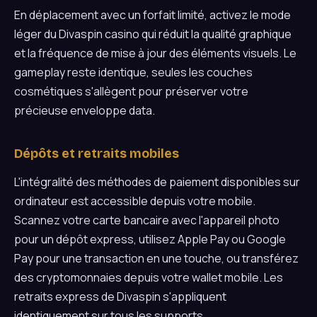
En déplacement avec un forfait limité, activez le mode
léger du Divaspin casino qui réduit la qualité graphique
et la fréquence de mise à jour des éléments visuels. Le
gameplay reste identique, seules les couches
cosmétiques s'allègent pour préserver votre
précieuse enveloppe data.
Dépôts et retraits mobiles
L'intégralité des méthodes de paiement disponibles sur
ordinateur est accessible depuis votre mobile.
Scannez votre carte bancaire avec l'appareil photo
pour un dépôt express, utilisez Apple Pay ou Google
Pay pour une transaction en une touche, ou transférez
des cryptomonnaies depuis votre wallet mobile. Les
retraits express de Divaspin s'appliquent
identiquement sur tous les supports.