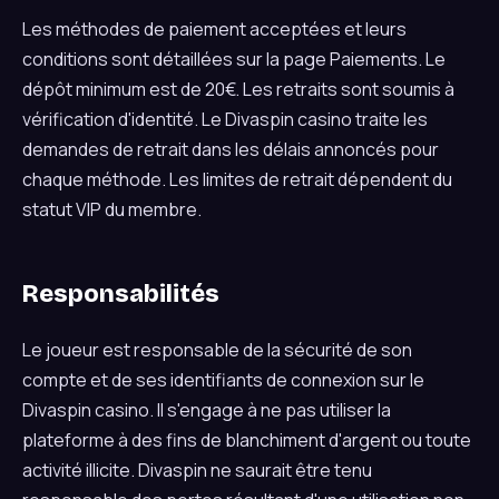
Les méthodes de paiement acceptées et leurs
conditions sont détaillées sur la page Paiements. Le
dépôt minimum est de 20€. Les retraits sont soumis à
vérification d'identité. Le Divaspin casino traite les
demandes de retrait dans les délais annoncés pour
chaque méthode. Les limites de retrait dépendent du
statut VIP du membre.
Responsabilités
Le joueur est responsable de la sécurité de son
compte et de ses identifiants de connexion sur le
Divaspin casino. Il s'engage à ne pas utiliser la
plateforme à des fins de blanchiment d'argent ou toute
activité illicite. Divaspin ne saurait être tenu