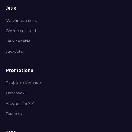
Jeux
Machines à sous
Casino en direct
Jeux de table
Jackpots
Promotions
Pack de bienvenue
Cashback
Programme VIP
Tournois