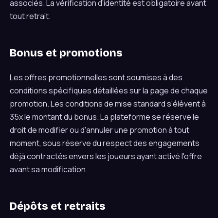
associés. La vérification d'identité est obligatoire avant
tout retrait.
Bonus et promotions
Les offres promotionnelles sont soumises à des
conditions spécifiques détaillées sur la page de chaque
promotion. Les conditions de mise standard s'élèvent à
35x le montant du bonus. La plateforme se réserve le
droit de modifier ou d'annuler une promotion à tout
moment, sous réserve du respect des engagements
déjà contractés envers les joueurs ayant activé l'offre
avant sa modification.
Dépôts et retraits