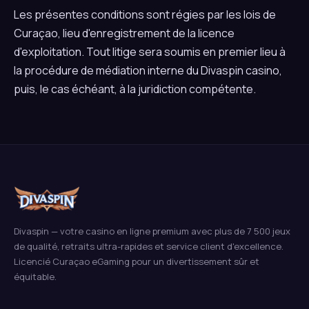
Les présentes conditions sont régies par les lois de
Curaçao, lieu d'enregistrement de la licence
d'exploitation. Tout litige sera soumis en premier lieu à
la procédure de médiation interne du Divaspin casino,
puis, le cas échéant, à la juridiction compétente.
Divaspin — votre casino en ligne premium avec plus de 7 500 jeux
de qualité, retraits ultra-rapides et service client d'excellence.
Licencié Curaçao eGaming pour un divertissement sûr et
équitable.