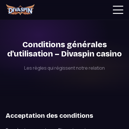
Conditions générales
d'utilisation – Divaspin casino
Les règles qui régissent notre relation
Acceptation des conditions