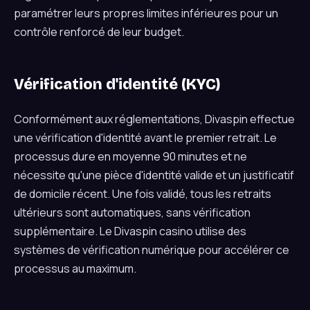
paramétrer leurs propres limites inférieures pour un
contrôle renforcé de leur budget.
Vérification d'identité (KYC)
Conformément aux réglementations, Divaspin effectue
une vérification d'identité avant le premier retrait. Le
processus dure en moyenne 90 minutes et ne
nécessite qu'une pièce d'identité valide et un justificatif
de domicile récent. Une fois validé, tous les retraits
ultérieurs sont automatiques, sans vérification
supplémentaire. Le Divaspin casino utilise des
systèmes de vérification numérique pour accélérer ce
processus au maximum.