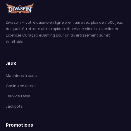
Divaspin — votre casino en ligne premium avec plus de 7 500 jeux
de qualité, retraits ultra-rapides et service client d'excellence.
Licencié Curaçao eGaming pour un divertissement sûr et
équitable.
Jeux
Machines à sous
Casino en direct
Jeux de table
Jackpots
Promotions