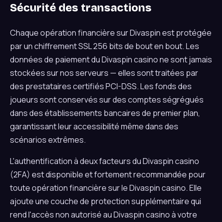
Sécurité des transactions
Chaque opération financière sur Divaspin est protégée
par un chiffrement SSL 256 bits de bout en bout. Les
données de paiement du Divaspin casino ne sont jamais
stockées sur nos serveurs — elles sont traitées par
des prestataires certifiés PCI-DSS. Les fonds des
joueurs sont conservés sur des comptes ségrégués
dans des établissements bancaires de premier plan,
garantissant leur accessibilité même dans des
scénarios extrêmes.
L'authentification à deux facteurs du Divaspin casino
(2FA) est disponible et fortement recommandée pour
toute opération financière sur le Divaspin casino. Elle
ajoute une couche de protection supplémentaire qui
rend l'accès non autorisé au Divaspin casino à votre