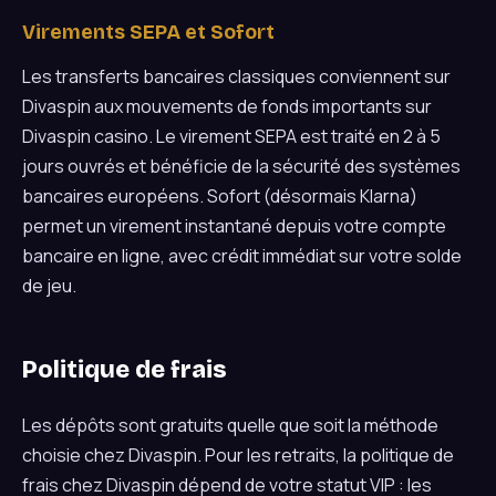
Virements SEPA et Sofort
Les transferts bancaires classiques conviennent sur
Divaspin aux mouvements de fonds importants sur
Divaspin casino. Le virement SEPA est traité en 2 à 5
jours ouvrés et bénéficie de la sécurité des systèmes
bancaires européens. Sofort (désormais Klarna)
permet un virement instantané depuis votre compte
bancaire en ligne, avec crédit immédiat sur votre solde
de jeu.
Politique de frais
Les dépôts sont gratuits quelle que soit la méthode
choisie chez Divaspin. Pour les retraits, la politique de
frais chez Divaspin dépend de votre statut VIP : les