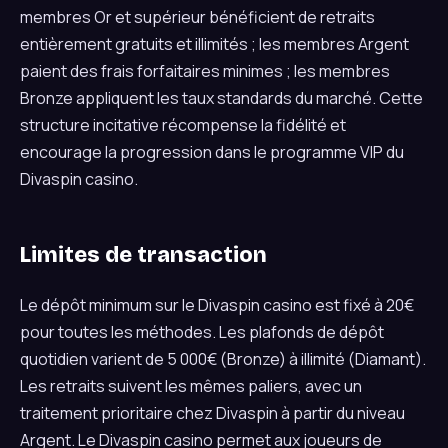
membres Or et supérieur bénéficient de retraits
entièrement gratuits et illimités ; les membres Argent
paient des frais forfaitaires minimes ; les membres
Bronze appliquent les taux standards du marché. Cette
structure incitative récompense la fidélité et
encourage la progression dans le programme VIP du
Divaspin casino.
Limites de transaction
Le dépôt minimum sur le Divaspin casino est fixé à 20€
pour toutes les méthodes. Les plafonds de dépôt
quotidien varient de 5 000€ (Bronze) à illimité (Diamant).
Les retraits suivent les mêmes paliers, avec un
traitement prioritaire chez Divaspin à partir du niveau
Argent. Le Divaspin casino permet aux joueurs de